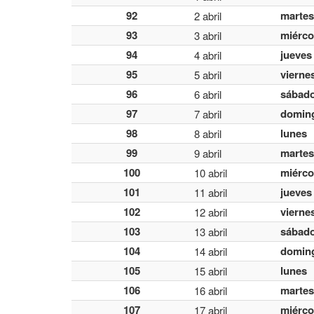
92
martes
2 abril
93
miérco
3 abril
94
jueves
4 abril
95
vierne
5 abril
96
sábad
6 abril
97
domin
7 abril
98
lunes
8 abril
99
martes
9 abril
100
miérco
10 abril
101
jueves
11 abril
102
vierne
12 abril
103
sábad
13 abril
104
domin
14 abril
105
lunes
15 abril
106
martes
16 abril
107
miérco
17 abril