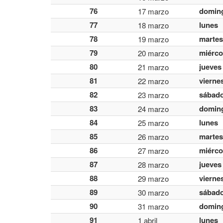
76
domin
17 marzo
77
lunes
18 marzo
78
martes
19 marzo
79
miérco
20 marzo
80
jueves
21 marzo
81
vierne
22 marzo
82
sábad
23 marzo
83
domin
24 marzo
84
lunes
25 marzo
85
martes
26 marzo
86
miérco
27 marzo
87
jueves
28 marzo
88
vierne
29 marzo
89
sábad
30 marzo
90
domin
31 marzo
91
lunes
1 abril