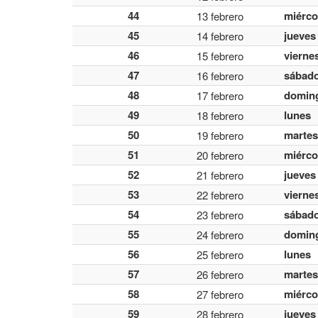
44
miérco
13 febrero
45
jueves
14 febrero
46
vierne
15 febrero
47
sábad
16 febrero
48
domin
17 febrero
49
lunes
18 febrero
50
martes
19 febrero
51
miérco
20 febrero
52
jueves
21 febrero
53
vierne
22 febrero
54
sábad
23 febrero
55
domin
24 febrero
56
lunes
25 febrero
57
martes
26 febrero
58
miérco
27 febrero
59
jueves
28 febrero