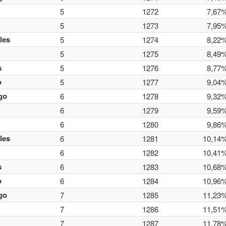
5
1272
7,67
5
1273
7,95
les
5
1274
8,22
5
1275
8,49
s
5
1276
8,77
o
5
1277
9,04
go
6
1278
9,32
6
1279
9,59
6
1280
9,86
les
6
1281
10,14
6
1282
10,41
s
6
1283
10,68
o
6
1284
10,96
go
7
1285
11,23
7
1286
11,51
7
1287
11,78