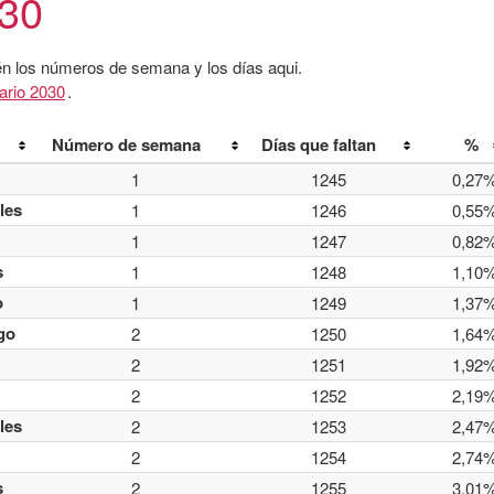
030
én los números de semana y los días aqui.
ario 2030
.
Número de semana
Días que faltan
%
1
1245
0,27
les
1
1246
0,55
1
1247
0,82
s
1
1248
1,10
o
1
1249
1,37
go
2
1250
1,64
2
1251
1,92
2
1252
2,19
les
2
1253
2,47
2
1254
2,74
s
2
1255
3,01