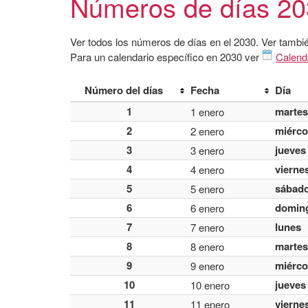
Números de días 2
Ver todos los números de días en el 2030. Ver tambi
Para un calendario específico en 2030 ver
Calend
Número del días
Fecha
Día
1
martes
1 enero
2
miérco
2 enero
3
jueves
3 enero
4
vierne
4 enero
5
sábad
5 enero
6
domin
6 enero
7
lunes
7 enero
8
martes
8 enero
9
miérco
9 enero
10
jueves
10 enero
11
vierne
11 enero