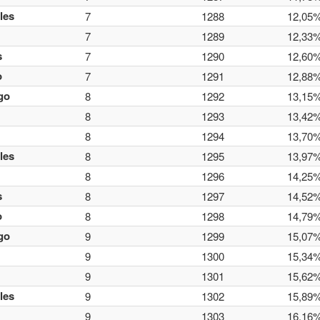
les
7
1288
12,05
7
1289
12,33
s
7
1290
12,60
o
7
1291
12,88
go
8
1292
13,15
8
1293
13,42
8
1294
13,70
les
8
1295
13,97
8
1296
14,25
s
8
1297
14,52
o
8
1298
14,79
go
9
1299
15,07
9
1300
15,34
9
1301
15,62
les
9
1302
15,89
9
1303
16,16