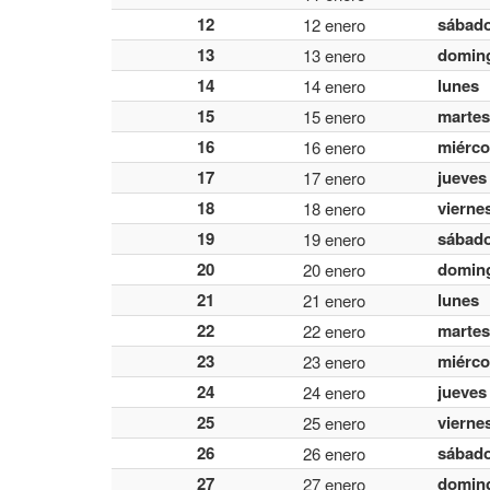
12
sábad
12 enero
13
domin
13 enero
14
lunes
14 enero
15
martes
15 enero
16
miérco
16 enero
17
jueves
17 enero
18
vierne
18 enero
19
sábad
19 enero
20
domin
20 enero
21
lunes
21 enero
22
martes
22 enero
23
miérco
23 enero
24
jueves
24 enero
25
vierne
25 enero
26
sábad
26 enero
27
domin
27 enero