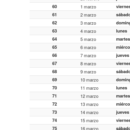
60
vierne
1 marzo
61
sábad
2 marzo
62
domin
3 marzo
63
lunes
4 marzo
64
martes
5 marzo
65
miérco
6 marzo
66
jueves
7 marzo
67
vierne
8 marzo
68
sábad
9 marzo
69
domin
10 marzo
70
lunes
11 marzo
71
martes
12 marzo
72
miérco
13 marzo
73
jueves
14 marzo
74
vierne
15 marzo
75
sábad
16 marzo