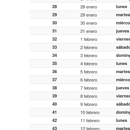
28
lunes
28 enero
29
martes
29 enero
30
miérco
30 enero
31
jueves
31 enero
32
vierne
1 febrero
33
sábad
2 febrero
34
domin
3 febrero
35
lunes
4 febrero
36
martes
5 febrero
37
miérco
6 febrero
38
jueves
7 febrero
39
vierne
8 febrero
40
sábad
9 febrero
41
domin
10 febrero
42
lunes
11 febrero
43
martes
12 febrero