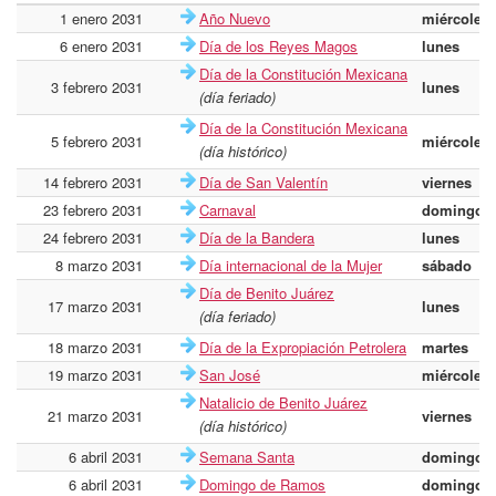
1 enero 2031
Año Nuevo
miércoles
6 enero 2031
Día de los Reyes Magos
lunes
Día de la Constitución Mexicana
3 febrero 2031
lunes
(día feriado)
Día de la Constitución Mexicana
5 febrero 2031
miércoles
(día histórico)
14 febrero 2031
Día de San Valentín
viernes
23 febrero 2031
Carnaval
domingo
24 febrero 2031
Día de la Bandera
lunes
8 marzo 2031
Día internacional de la Mujer
sábado
Día de Benito Juárez
17 marzo 2031
lunes
(día feriado)
18 marzo 2031
Día de la Expropiación Petrolera
martes
19 marzo 2031
San José
miércoles
Natalicio de Benito Juárez
21 marzo 2031
viernes
(día histórico)
6 abril 2031
Semana Santa
domingo
6 abril 2031
Domingo de Ramos
domingo