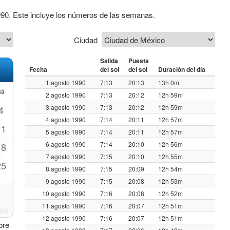
990. Este incluye los números de las semanas.
Ciudad
Salida
Puesta
Fecha
del sol
del sol
Duración del día
1 agosto 1990
7:13
20:13
13h 0m
Sá
2 agosto 1990
7:13
20:12
12h 59m
3 agosto 1990
7:13
20:12
12h 59m
4
4 agosto 1990
7:14
20:11
12h 57m
11
5 agosto 1990
7:14
20:11
12h 57m
6 agosto 1990
7:14
20:10
12h 56m
18
7 agosto 1990
7:15
20:10
12h 55m
25
8 agosto 1990
7:15
20:09
12h 54m
9 agosto 1990
7:15
20:08
12h 53m
10 agosto 1990
7:16
20:08
12h 52m
11 agosto 1990
7:16
20:07
12h 51m
12 agosto 1990
7:16
20:07
12h 51m
bre