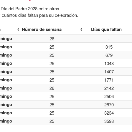
Día del Padre 2028 entre otros.
 cuántos días faltan para su celebración.
a
Número de semana
Días que faltan
mingo
26
-
mingo
25
315
mingo
25
679
mingo
25
1043
mingo
25
1407
mingo
25
1771
mingo
26
2142
mingo
25
2506
mingo
25
2870
mingo
25
3234
mingo
25
3598