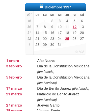
Diciembre 1997
N.º
Do
Lu
Ma
Mi
Ju
Vi
Sá
1
2
3
4
5
6
49
7
8
9
10
11
12
13
50
14
15
16
17
18
19
20
51
21
22
23
24
25
26
27
52
28
29
30
31
1
1 enero
Año Nuevo
3 febrero
Día de la Constitución Mexicana
(día feriado)
5 febrero
Día de la Constitución Mexicana
(día histórico)
17 marzo
Día de Benito Juárez
(día feriado)
21 marzo
Natalicio de Benito Juárez
(día histórico)
27 marzo
Jueves Santo
28 marzo
Viernes Santo