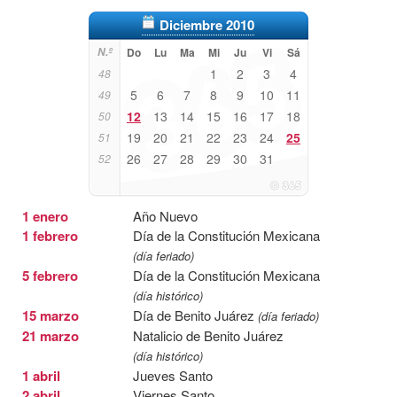
Diciembre 2010
N.º
Do
Lu
Ma
Mi
Ju
Vi
Sá
1
2
3
4
48
5
6
7
8
9
10
11
49
12
13
14
15
16
17
18
50
19
20
21
22
23
24
25
51
26
27
28
29
30
31
52
1 enero
Año Nuevo
1 febrero
Día de la Constitución Mexicana
(día feriado)
5 febrero
Día de la Constitución Mexicana
(día histórico)
15 marzo
Día de Benito Juárez
(día feriado)
21 marzo
Natalicio de Benito Juárez
(día histórico)
1 abril
Jueves Santo
2 abril
Viernes Santo