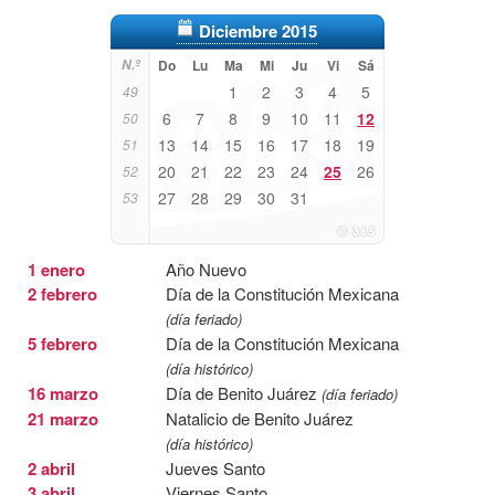
Diciembre 2015
N.º
Do
Lu
Ma
Mi
Ju
Vi
Sá
1
2
3
4
5
49
6
7
8
9
10
11
12
50
13
14
15
16
17
18
19
51
20
21
22
23
24
25
26
52
27
28
29
30
31
53
1 enero
Año Nuevo
2 febrero
Día de la Constitución Mexicana
(día feriado)
5 febrero
Día de la Constitución Mexicana
(día histórico)
16 marzo
Día de Benito Juárez
(día feriado)
21 marzo
Natalicio de Benito Juárez
(día histórico)
2 abril
Jueves Santo
3 abril
Viernes Santo