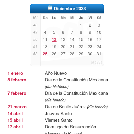
Diciembre 2033
N.º
Do
Lu
Ma
Mi
Ju
Vi
Sá
1
2
3
48
4
5
6
7
8
9
10
49
11
12
13
14
15
16
17
50
18
19
20
21
22
23
24
51
25
26
27
28
29
30
31
52
1 enero
Año Nuevo
5 febrero
Día de la Constitución Mexicana
(día histórico)
7 febrero
Día de la Constitución Mexicana
(día feriado)
21 marzo
Día de Benito Juárez
(día feriado)
14 abril
Jueves Santo
15 abril
Viernes Santo
17 abril
Domingo de Resurrección
(Domingo de Pascua)