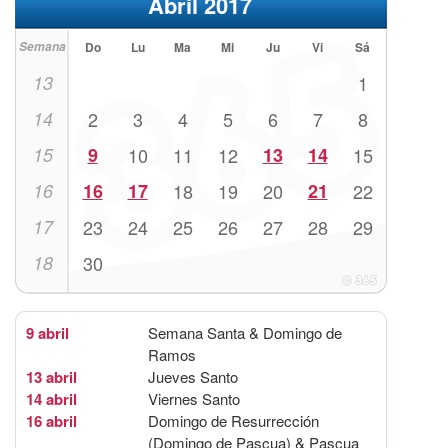
Abril 2017
Semana
Do
Lu
Ma
Mi
Ju
Vi
Sá
13
1
14
2
3
4
5
6
7
8
15
9
10
11
12
13
14
15
16
16
17
18
19
20
21
22
17
23
24
25
26
27
28
29
18
30
9 abril
Semana Santa & Domingo de
Ramos
13 abril
Jueves Santo
14 abril
Viernes Santo
16 abril
Domingo de Resurrección
(Domingo de Pascua) & Pascua