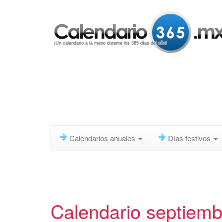
¡Un calendario a la mano durante los 365 días del año!
Calendarios anuales
Días festivos
Calendario septiem