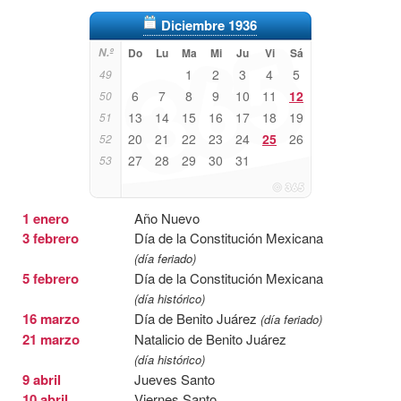
Diciembre 1936
N.º
Do
Lu
Ma
Mi
Ju
Vi
Sá
1
2
3
4
5
49
6
7
8
9
10
11
12
50
13
14
15
16
17
18
19
51
20
21
22
23
24
25
26
52
27
28
29
30
31
53
1 enero
Año Nuevo
3 febrero
Día de la Constitución Mexicana
(día feriado)
5 febrero
Día de la Constitución Mexicana
(día histórico)
16 marzo
Día de Benito Juárez
(día feriado)
21 marzo
Natalicio de Benito Juárez
(día histórico)
9 abril
Jueves Santo
10 abril
Viernes Santo