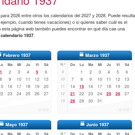
para 2026 entre otros los calendarios del 2027 y 2028. Puede resulta
 ejemplo, cuando tienes vacaciones) o si quieres saber cuál es el
n esta página web también puedes encontrar en qué día cae una
l
calendario 1937
.
Febrero 1937
Marzo 1937
Lu
Ma
Mi
Ju
Vi
Sá
N.º
Do
Lu
Ma
Mi
Ju
Vi
Sá
1
2
3
4
5
6
1
2
3
4
5
6
9
8
9
10
11
12
13
7
8
9
10
11
12
13
10
15
16
17
18
19
20
14
15
16
17
18
19
20
11
22
23
24
25
26
27
21
22
23
24
25
26
27
12
28
29
30
31
13
Mayo 1937
Junio 1937
Lu
Ma
Mi
Ju
Vi
Sá
N.º
Do
Lu
Ma
Mi
Ju
Vi
Sá