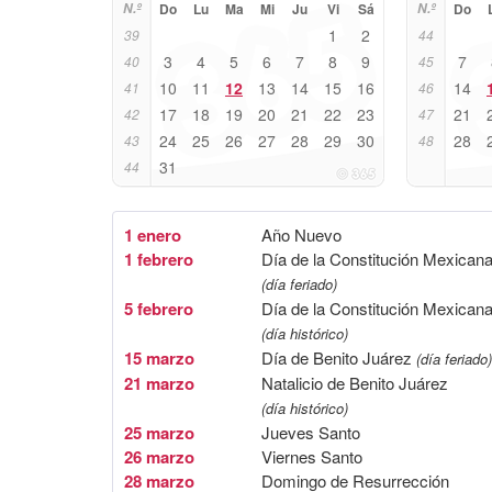
N.º
Do
Lu
Ma
Mi
Ju
Vi
Sá
N.º
Do
1
2
39
44
3
4
5
6
7
8
9
7
40
45
10
11
12
13
14
15
16
14
41
46
17
18
19
20
21
22
23
21
42
47
24
25
26
27
28
29
30
28
43
48
31
44
1 enero
Año Nuevo
1 febrero
Día de la Constitución Mexican
(día feriado)
5 febrero
Día de la Constitución Mexican
(día histórico)
15 marzo
Día de Benito Juárez
(día feriado)
21 marzo
Natalicio de Benito Juárez
(día histórico)
25 marzo
Jueves Santo
26 marzo
Viernes Santo
28 marzo
Domingo de Resurrección