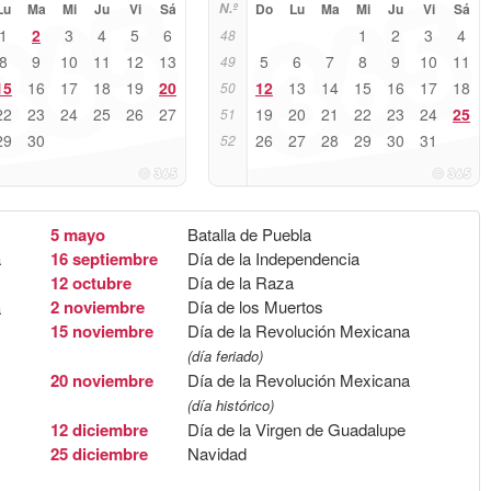
Lu
Ma
Mi
Ju
Vi
Sá
N.º
Do
Lu
Ma
Mi
Ju
Vi
Sá
1
2
3
4
5
6
1
2
3
4
48
8
9
10
11
12
13
5
6
7
8
9
10
11
49
15
16
17
18
19
20
12
13
14
15
16
17
18
50
22
23
24
25
26
27
19
20
21
22
23
24
25
51
29
30
26
27
28
29
30
31
52
5 mayo
Batalla de Puebla
a
16 septiembre
Día de la Independencia
12 octubre
Día de la Raza
2 noviembre
Día de los Muertos
a
15 noviembre
Día de la Revolución Mexicana
(día feriado)
20 noviembre
Día de la Revolución Mexicana
(día histórico)
12 diciembre
Día de la Virgen de Guadalupe
25 diciembre
Navidad