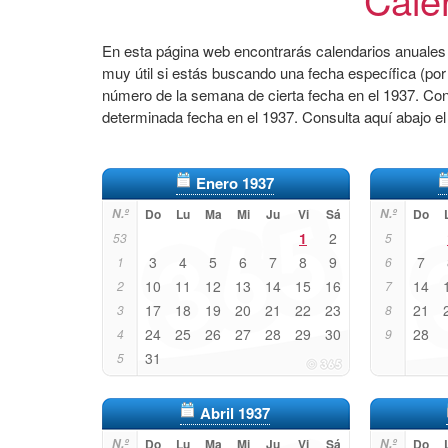
En esta página web encontrarás calendarios anuales 
muy útil si estás buscando una fecha específica (por
número de la semana de cierta fecha en el 1937. Co
determinada fecha en el 1937. Consulta aquí abajo e
Enero 1937
N.º
Do
Lu
Ma
Mi
Ju
Vi
Sá
N.º
Do
1
2
53
5
3
4
5
6
7
8
9
7
1
6
10
11
12
13
14
15
16
14
2
7
17
18
19
20
21
22
23
21
3
8
24
25
26
27
28
29
30
28
4
9
31
5
Abril 1937
N.º
Do
Lu
Ma
Mi
Ju
Vi
Sá
N.º
Do