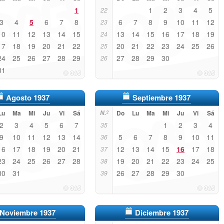
1
1
2
3
4
5
22
3
4
5
6
7
8
6
7
8
9
10
11
12
23
10
11
12
13
14
15
13
14
15
16
17
18
19
24
17
18
19
20
21
22
20
21
22
23
24
25
26
25
24
25
26
27
28
29
27
28
29
30
26
31
Agosto 1937
Septiembre 1937
Lu
Ma
Mi
Ju
Vi
Sá
N.º
Do
Lu
Ma
Mi
Ju
Vi
Sá
2
3
4
5
6
7
1
2
3
4
35
9
10
11
12
13
14
5
6
7
8
9
10
11
36
16
17
18
19
20
21
12
13
14
15
16
17
18
37
23
24
25
26
27
28
19
20
21
22
23
24
25
38
30
31
26
27
28
29
30
39
Noviembre 1937
Diciembre 1937