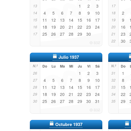
1
2
3
13
17
4
5
6
7
8
9
10
2
14
18
11
12
13
14
15
16
17
9
15
19
18
19
20
21
22
23
24
16
16
20
25
26
27
28
29
30
23
17
21
30
22
Julio 1937
N.º
Do
Lu
Ma
Mi
Ju
Vi
Sá
N.º
Do
1
2
3
1
26
31
4
5
6
7
8
9
10
8
27
32
11
12
13
14
15
16
17
15
28
33
18
19
20
21
22
23
24
22
29
34
25
26
27
28
29
30
31
29
30
35
Octubre 1937