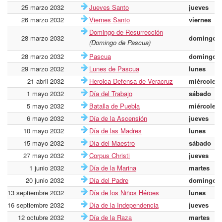
25 marzo 2032
Jueves Santo
jueves
26 marzo 2032
Viernes Santo
viernes
Domingo de Resurrección
28 marzo 2032
domingo
(Domingo de Pascua)
28 marzo 2032
Pascua
domingo
29 marzo 2032
Lunes de Pascua
lunes
21 abril 2032
Heroica Defensa de Veracruz
miércoles
1 mayo 2032
Día del Trabajo
sábado
5 mayo 2032
Batalla de Puebla
miércoles
6 mayo 2032
Día de la Ascensión
jueves
10 mayo 2032
Día de las Madres
lunes
15 mayo 2032
Día del Maestro
sábado
27 mayo 2032
Corpus Christi
jueves
1 junio 2032
Día de la Marina
martes
20 junio 2032
Día del Padre
domingo
13 septiembre 2032
Día de los Niños Héroes
lunes
16 septiembre 2032
Día de la Independencia
jueves
12 octubre 2032
Día de la Raza
martes