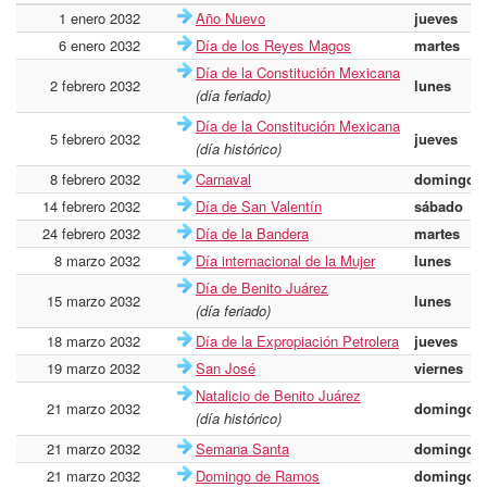
1 enero 2032
Año Nuevo
jueves
6 enero 2032
Día de los Reyes Magos
martes
Día de la Constitución Mexicana
2 febrero 2032
lunes
(día feriado)
Día de la Constitución Mexicana
5 febrero 2032
jueves
(día histórico)
8 febrero 2032
Carnaval
domingo
14 febrero 2032
Día de San Valentín
sábado
24 febrero 2032
Día de la Bandera
martes
8 marzo 2032
Día internacional de la Mujer
lunes
Día de Benito Juárez
15 marzo 2032
lunes
(día feriado)
18 marzo 2032
Día de la Expropiación Petrolera
jueves
19 marzo 2032
San José
viernes
Natalicio de Benito Juárez
21 marzo 2032
domingo
(día histórico)
21 marzo 2032
Semana Santa
domingo
21 marzo 2032
Domingo de Ramos
domingo